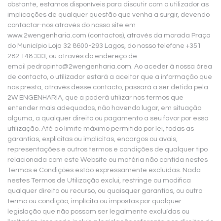
obstante, estamos disponíveis para discutir com o utilizador as
implicações de qualquer questão que venha a surgir, devendo
contactar-nos através do nosso site em
www.2wengenharia.com (contactos), através da morada Praça
do Município Loja 32 8600-293 Lagos, do nosso telefone
+351
282 148 333
, ou através do endereço de
email
pedropinto@2wengenharia.com
. Ao aceder à nossa área
de contacto, o utilizador estará a aceitar que a informação que
nos presta, através desse contacto, passará a ser detida pela
2W ENGENHARIA, que a poderá utilizar nos termos que
entender mais adequados, não havendo lugar, em situação
alguma, a qualquer direito ou pagamento a seu favor por essa
utilização. Até ao limite máximo permitido por lei, todas as
garantias, explícitas ou implícitas, encargos ou avais,
representações e outros termos e condições de qualquer tipo
relacionada com este Website ou matéria não contida nestes
Termos e Condições estão expressamente excluídas. Nada
nestes Termos de Utilização exclui, restringe ou modifica
qualquer direito ou recurso, ou quaisquer garantias, ou outro
termo ou condição, implícita ou impostas por qualquer
legislação que não possam ser legalmente excluídas ou