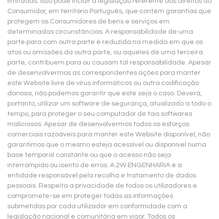
limitadas. Isso pode incluir a legislação referente aos direitos do
Consumidor, em território Português, que contém garantias que
protegem os Consumidores de bens e serviços em
determinadas circunstâncias. A responsabilidade de uma
parte para com outra parte é reduzida na medida em que os
atos ou omissões da outra parte, ou aqueles de uma terceira
parte, contribuem para ou causam tal responsabilidade. Apesar
de desenvolvermos as correspondentes ações para manter
este Website livre de vírus informáticos ou outra codificação
danosa, não podemos garantir que este seja o caso. Deverá,
portanto, utilizar um software de segurança, atualizado a todo o
tempo, para proteger o seu computador de tais softwares
maliciosos. Apesar de desenvolvermos todos os esforços
comerciais razoáveis para manter este Website disponível, não
garantimos que o mesmo esteja acessível ou disponível numa
base temporal constante ou que o acesso não seja
interrompido ou isento de erros. A 2W ENGENHARIA é a
entidade responsável pela recolha e tratamento de dados
pessoais. Respeita a privacidade de todos os utilizadores e
compromete-se em proteger todas as informações
submetidas por cada utilizador em conformidade com a
legislação nacional e comunitária em vigor. Todos os